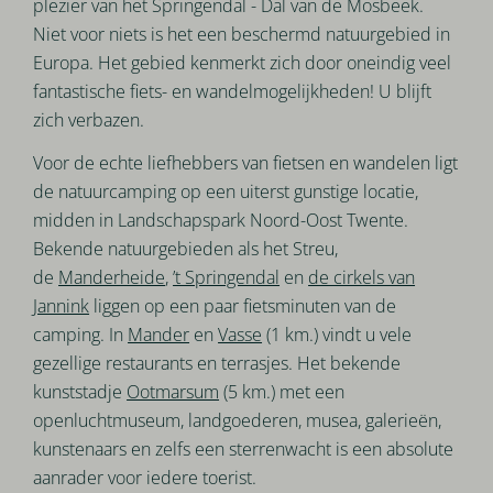
plezier van het Springendal - Dal van de Mosbeek.
Niet voor niets is het een beschermd natuurgebied in
Europa. Het gebied kenmerkt zich door oneindig veel
fantastische fiets- en wandelmogelijkheden! U blijft
zich verbazen.
Voor de echte liefhebbers van fietsen en wandelen ligt
de natuurcamping op een uiterst gunstige locatie,
midden in Landschapspark Noord-Oost Twente.
Bekende natuurgebieden als het Streu,
de
Manderheide
,
’t Springendal
en
de cirkels van
Jannink
liggen op een paar fietsminuten van de
camping. In
Mander
en
Vasse
(1 km.) vindt u vele
gezellige restaurants en terrasjes. Het bekende
kunststadje
Ootmarsum
(5 km.) met een
openluchtmuseum, landgoederen, musea, galerieën,
kunstenaars en zelfs een sterrenwacht is een absolute
aanrader voor iedere toerist.