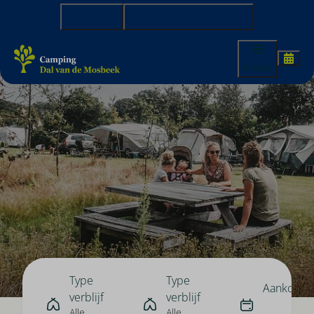
0541-680644
receptie@dalvandemosbeek.nl
Menu
Type
Type
Aankomst
verblijf
verblijf
Alle
Alle