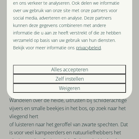
en ons verkeer te analyseren. Ook delen we informatie
Ontdek de omgeving van
over uw gebruik van onze site met onze partners voor
onze camping
social media, adverteren en analyse. Deze partners
kunnen deze gegevens combineren met andere
Langzaam welt het water uit de grond op.
informatie die u aan ze heeft verstrekt of die ze hebben
Onophoudelijk. Eerst creëert het een grote plas en
verzameld op basis van uw gebruik van hun diensten.
stroomt daarna traag naar beneden, waar het in een
Bekijk voor meer informatie ons
privacybeleid
.
smal gootje verder gaat. Hier beginnen verschillende
stroompjes die samen de Mosbeek vormen.
Alles accepteren
Aan deze ‘kraantjes’ in de aarde bovenop de stuwwal
Zelf instellen
van
Ootmarsum
hebben we het wonderschone
Weigeren
landschap van het Dal van de Mosbeek te danken.
Wandelen over de heide, uitrusten bij schilderachtige
vijvers en smalle beekjes in het bos, op zoek naar het
vliegend hert
of luisteren naar het geroffel van zwarte spechten. Dat
is voor veel kampeerders en natuurliefhebbers het