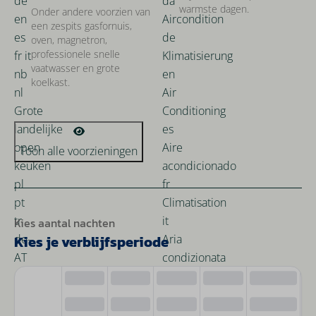
warmste dagen.
Onder andere voorzien van
een zespits gasfornuis,
oven, magnetron,
professionele snelle
vaatwasser en grote
koelkast.
Toon alle voorzieningen
Kies aantal nachten
Kies je verblijfsperiode
do
vr
za
zo
ma
6 aug
7 aug
8 aug
9 aug
10 aug