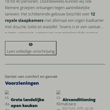
18 tot 40 personen. Doordeweeks kunnen wij ook
kleinere groepen ontvangen tegen aantrekkelijke
tarieven. Het schitterende gebouw beschikt over
12
royale slaapkamers
met allemaal een eigen badkamer
met douche, toilet en wastafel. Tevens is er een sanitaire
ruimte aanwezig, aangepast voor mindervalide gasten.
Alle slaapvertrekken bevinden zich op de begane grond
en het hele gebouw, met uitzondering van de
Lees volledige omschrijving
speelzolder, is gelijkvloers. Familie- en vriendengroepen
zullen zich in de Manderhoeve onmiddelijk thuis voelen.
Dit komt mede door de grote gezamenlijke ruimte die
gezellig is ingericht en van alle gemakken is voorzien. Er is
Geniet van comfort en gemak
een grote landelijke
open keuken
, onder andere
Voorzieningen
voorzien van een zespits gasfornuis, oven, magnetron,
professionele snelle vaatwasser en een grote koelkast.
Grote landelijke
Airconditioning
open keuken
Blijf koel, zelfs op de