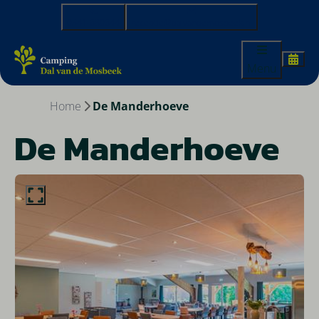
0541-680644
receptie@dalvandemosbeek.nl
Menu
Home
De Manderhoeve
De Manderhoeve