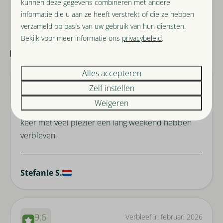
kunnen deze gegevens combineren met andere
informatie die u aan ze heeft verstrekt of die ze hebben
verzameld op basis van uw gebruik van hun diensten.
Bekijk voor meer informatie ons
privacybeleid
.
Beoordelingen
Alles accepteren
10,0
Verbleef in februari 2026
Zelf instellen
Weigeren
Heerlijk huis waar we inmiddels al voor de vierde
keer met veel plezier een lang weekend hebben
verbleven.
Stefanie S.
9,6
Verbleef in februari 2026