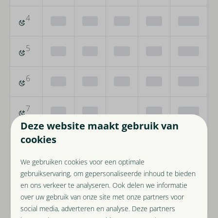
4
—
—
—
—
—
5
—
—
—
—
—
6
—
—
—
—
—
7
—
—
—
—
€
Deze website maakt gebruik van
1.234
cookies
8
—
—
—
—
—
We gebruiken cookies voor een optimale
9
—
—
—
—
—
gebruikservaring, om gepersonaliseerde inhoud te bieden
en ons verkeer te analyseren. Ook delen we informatie
over uw gebruik van onze site met onze partners voor
10
—
—
—
—
—
social media, adverteren en analyse. Deze partners