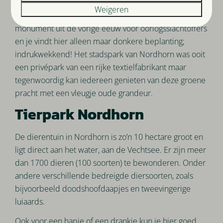
eens een rondje waterfietsen op de mooie Vechtesee
Weigeren
of neem een kijkje in de „zwarte tuin“. Dit park is een
monument uit de vorige eeuw voor oorlogsslachtoffers
en je vindt hier alleen maar donkere beplanting;
indrukwekkend! Het stadspark van Nordhorn was ooit
een privépark van een rijke textielfabrikant maar
tegenwoordig kan iedereen genieten van deze groene
pracht met een vleugje oude grandeur.
Tierpark Nordhorn
De dierentuin in Nordhorn is zo’n 10 hectare groot en
ligt direct aan het water, aan de Vechtsee. Er zijn meer
dan 1700 dieren (100 soorten) te bewonderen. Onder
andere verschillende bedreigde diersoorten, zoals
bijvoorbeeld doodshoofdaapjes en tweevingerige
luiaards.
Ook voor een hapje of een drankje kun je hier goed