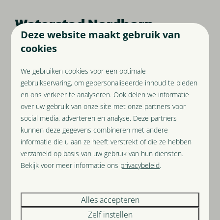
Waterstad Nordhorn
Deze website maakt gebruik van
Waterstad Nordhorn is erg leuk om per water te
cookies
ontdekken. Net als Venetië. De rivier de Vecht slingert
We gebruiken cookies voor een optimale
aan alle kanten rond de binnenstad. Huur zelf een
gebruikservaring, om gepersonaliseerde inhoud te bieden
bootje of ga gezellig mee op standsrondvaart.
en ons verkeer te analyseren. Ook delen we informatie
Cultureel Nordhorn
over uw gebruik van onze site met onze partners voor
social media, adverteren en analyse. Deze partners
Ook op cultureel gebied is hier genoeg te beleven. De
kunnen deze gegevens combineren met andere
stadsgalerij is een aanrader voor iedere liefhebber van
informatie die u aan ze heeft verstrekt of die ze hebben
moderne kunst. Verder is er een stadsmuseum en een
verzameld op basis van uw gebruik van hun diensten.
Bekijk voor meer informatie ons
privacybeleid
.
Duits scheepvaartmuseum.
Natuur Nordhorn
Alles accepteren
Uiteraard is de natuur in Nordhorn nooit ver weg. Ga
Zelf instellen