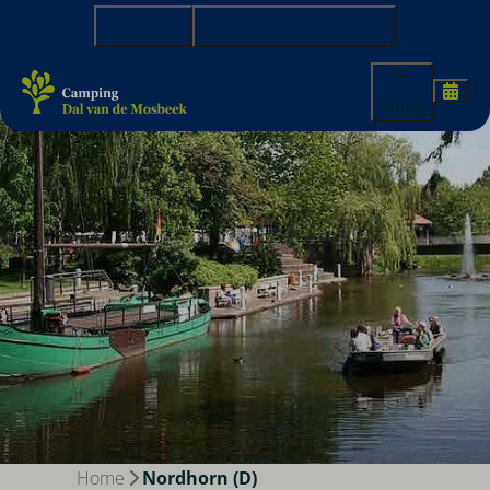
0541-680644
receptie@dalvandemosbeek.nl
Menu
Home
Nordhorn (D)