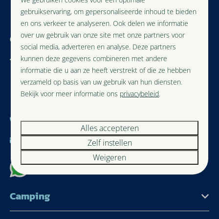
Veilig betalen
gebruikservaring, om gepersonaliseerde inhoud te bieden
en ons verkeer te analyseren. Ook delen we informatie
over uw gebruik van onze site met onze partners voor
Camping Dal van de Mosbeek
social media, adverteren en analyse. Deze partners
kunnen deze gegevens combineren met andere
Uelserweg 153
informatie die u aan ze heeft verstrekt of die ze hebben
7663 TD Mander
verzameld op basis van uw gebruik van hun diensten.
Overijssel
Bekijk voor meer informatie ons
privacybeleid
.
Nederland
0541-680644
Alles accepteren
receptie@dalvandemosbeek.nl
Zelf instellen
Weigeren
App met ons
Camping