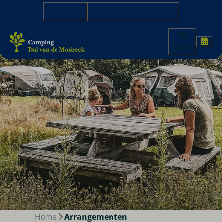
0541-680644
receptie@dalvandemosbeek.nl
Menu
Home
Arrangementen