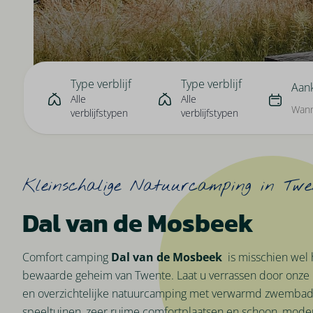
Type verblijf
Type verblijf
Aan
Alle
Alle
Wann
verblijfstypen
verblijfstypen
Kleinschalige Natuurcamping in Twe
Dal van de Mosbeek
Comfort camping
Dal van de Mosbeek
is misschien wel 
bewaarde geheim van Twente. Laat u verrassen door onze k
en overzichtelijke natuurcamping met verwarmd zwembad
speeltuinen, zeer ruime comfortplaatsen en schoon, mode