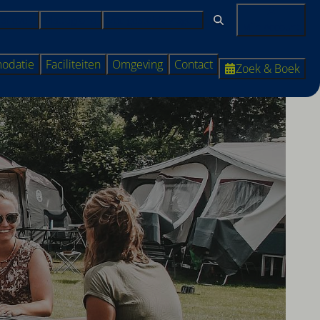
Tarieven
Plattegrond
Veelgestelde vragen
Mijn Account
odatie
Faciliteiten
Omgeving
Contact
Zoek & Boek