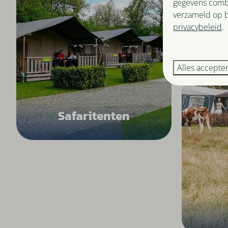
gegevens combi
verzameld op b
privacybeleid
.
Alles accepte
Safaritenten