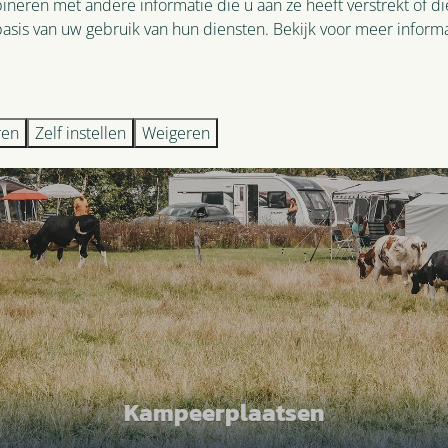
neren met andere informatie die u aan ze heeft verstrekt of d
asis van uw gebruik van hun diensten. Bekijk voor meer informa
ren
Zelf instellen
Weigeren
Kampeerplaatsen