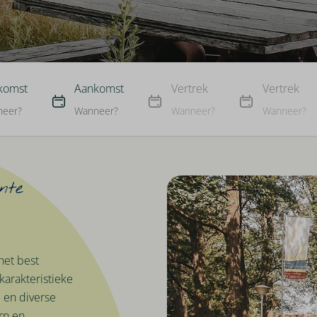
komst
Aankomst
Vertrek
Vertrek
eer?
Wanneer?
Wanneer?
Wanneer?
nte
het best
arakteristieke
 en diverse
rn en