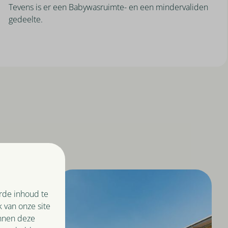
Tevens is er een Babywasruimte- en een mindervaliden
gedeelte.
rde inhoud te
 van onze site
unnen deze