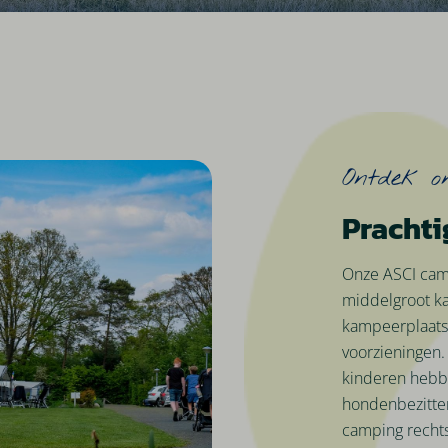
Ontdek o
Prachti
Onze ASCI camp
middelgroot ka
kampeerplaats
voorzieningen.
kinderen hebbe
hondenbezitter
camping rechts